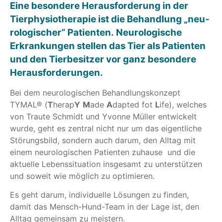
Eine beson­dere Her­aus­for­de­rung in der
Tier­phy­sio­the­ra­pie ist die Behand­lung „neu­
ro­lo­gi­scher“ Pati­en­ten. Neu­ro­lo­gi­sche
Erkran­kun­gen stel­len das Tier als Pati­en­ten
und den Tier­be­sit­zer vor ganz beson­dere
Her­aus­for­de­run­gen.
Bei dem neu­ro­lo­gi­schen Behand­lungs­kon­zept
TYMAL® (
T
herap
Y
M
ade
A
dapted fot
L
ife), wel­ches
von Traute Schmidt und Yvonne Mül­ler ent­wi­ckelt
wurde, geht es zen­tral nicht nur um das eigent­li­che
Stö­rungs­bild, son­dern auch darum, den All­tag mit
einem neu­ro­lo­gi­schen Pati­en­ten zuhause und die
aktu­elle Lebens­si­tua­tion ins­ge­samt zu unter­stüt­zen
und soweit wie mög­lich zu opti­mie­ren.
Es geht darum, indi­vi­du­elle Lösun­gen zu fin­den,
damit das Mensch-Hund-Team in der Lage ist, den
All­tag gemein­sam zu meis­tern.