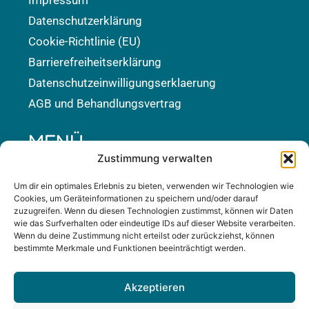
Daten­schutz­er­klä­rung
Coo­kie-Rich­t­­li­­nie (EU)
Bar­rie­re­frei­heits­er­klä­rung
Daten­schutz­ein­wil­li­gungs­er­klae­rung
AGB und Behand­lungs­ver­trag
MENÜ
Zustimmung verwalten
Start­seite
Ziel­grup­pen
Um dir ein optimales Erlebnis zu bieten, verwenden wir Technologien wie
Cookies, um Geräteinformationen zu speichern und/oder darauf
The­ra­pien und Behand­lungs­ar­ten
zuzugreifen. Wenn du diesen Technologien zustimmst, können wir Daten
Krank­heits­bil­der / Ein­satz­ge­biete
wie das Surfverhalten oder eindeutige IDs auf dieser Website verarbeiten.
Wenn du deine Zustimmung nicht erteilst oder zurückziehst, können
Aus­bil­dung / Wer­de­gang
bestimmte Merkmale und Funktionen beeinträchtigt werden.
Team
Preise
Akzeptieren
Gale­rie