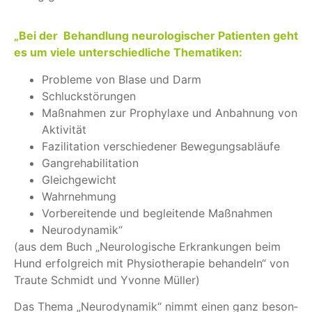
„Bei der Behand­lung neu­ro­lo­gi­scher Pati­en­ten geht
es um viele unter­schied­li­che The­ma­ti­ken:
Pro­bleme von Blase und Darm
Schluck­stö­run­gen
Maß­nah­men zur Pro­phy­laxe und Anbah­nung von
Akti­vi­tät
Fazi­li­ta­tion ver­schie­de­ner Bewe­gungs­ab­läufe
Gangre­ha­bi­li­ta­tion
Gleich­ge­wicht
Wahr­neh­mung
Vor­be­rei­tende und beglei­tende Maß­nah­men
Neu­ro­dy­na­mik“
(aus dem Buch „Neu­ro­lo­gi­sche Erkran­kun­gen beim
Hund erfolg­reich mit Phy­sio­the­ra­pie behan­deln“ von
Traute Schmidt und Yvonne Mül­ler)
Das Thema „Neu­ro­dy­na­mik“ nimmt einen ganz beson­