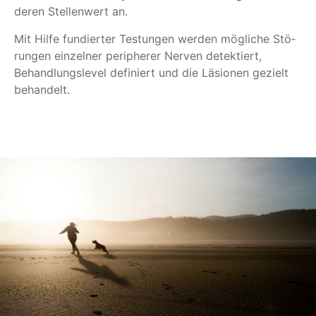
de­ren Stel­len­wert an.
Mit Hilfe fun­dier­ter Tes­tun­gen wer­den mög­li­che Stö­
run­gen ein­zel­ner peri­phe­rer Ner­ven detek­tiert,
Behand­lungs­le­vel defi­niert und die Läsio­nen gezielt
behan­delt.