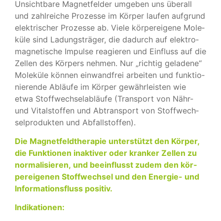
Unsicht­bare Magnet­fel­der umge­ben uns über­all
und zahl­rei­che Pro­zesse im Kör­per lau­fen auf­grund
elek­tri­scher Pro­zesse ab. Viele kör­per­ei­gene Mole­
küle sind Ladungs­trä­ger, die dadurch auf elek­tro­
ma­gne­ti­sche Impulse reagie­ren und Ein­fluss auf die
Zel­len des Kör­pers neh­men. Nur „rich­tig gela­dene“
Mole­küle kön­nen ein­wand­frei arbei­ten und funk­tio­
nie­rende Abläufe im Kör­per gewähr­leis­ten wie
etwa Stoff­wech­sel­ab­läufe (Trans­port von Nähr-
und Vital­stof­fen und Abtrans­port von Stoff­wech­
sel­pro­duk­ten und Abfall­stof­fen).
Die Magnet­feld­the­ra­pie unter­stützt den Kör­per,
die Funk­tio­nen inak­ti­ver oder kran­ker Zel­len zu
nor­ma­li­sie­ren, und beein­flusst zudem den kör­
per­ei­ge­nen Stoff­wech­sel und den Ener­gie- und
Infor­ma­ti­ons­fluss posi­tiv.
Indi­ka­tio­nen: