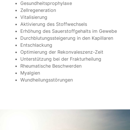
Gesund­heits­pro­phy­laxe
Zell­re­ge­ne­ra­tion
Vita­li­sie­rung
Akti­vie­rung des Stoff­wech­sels
Erhö­hung des Sau­er­stoff­ge­halts im Gewebe
Durch­blu­tungs­stei­ge­rung in den Kapil­la­ren
Ent­schla­ckung
Opti­mie­rung der Rekon­va­les­zenz-Zeit
Unter­stüt­zung bei der Frak­tur­hei­lung
Rheu­ma­ti­sche Beschwer­den
Myal­gien
Wund­hei­lungs­stö­run­gen